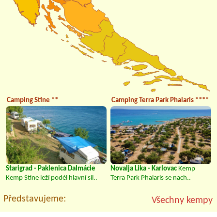
Camping Stine **
Camping Terra Park Phalaris ****
Starigrad - Paklenica Dalmácie
Novalja Lika - Karlovac
Kemp
Kemp Stine leží podél hlavní sil..
Terra Park Phalaris se nach..
Představujeme:
Všechny kempy