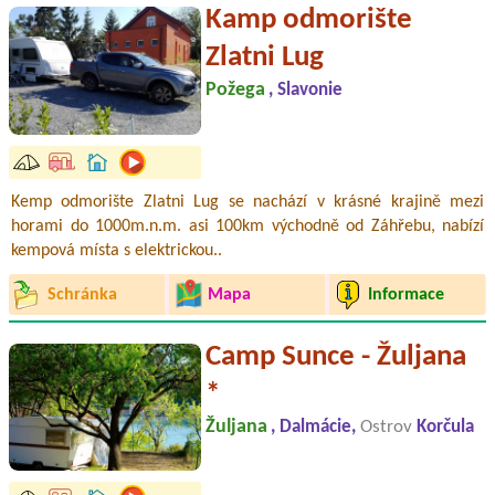
Kamp odmorište
Zlatni Lug
Požega
, Slavonie
Kemp odmorište Zlatni Lug se nachází v krásné krajině mezi
horami do 1000m.n.m. asi 100km východně od Záhřebu, nabízí
kempová místa s elektrickou..
Schránka
Mapa
Informace
Camp Sunce - Žuljana
*
Žuljana
, Dalmácie,
Ostrov
Korčula