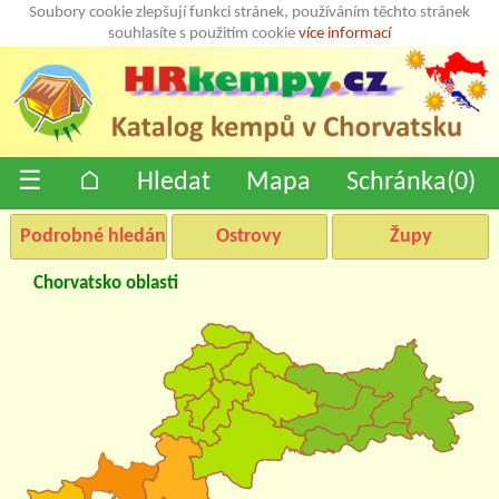
Soubory cookie zlepšují funkci stránek, používáním těchto stránek
souhlasíte s použitím cookie
více informací
☰
⌂
Hledat
Mapa
Schránka(
0
)
Podrobné hledání
Ostrovy
Župy
Chorvatsko oblasti