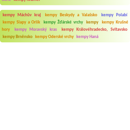
kempy Máchův kraj
kempy Beskydy a Valašsko
kempy Polabí
kempy Slapy a Orlík
kempy Žďárské vrchy
kempy
kempy Krušné
hory
kempy Moravský kras
kempy Královéhradecko, Svitavsko
kempy Brněnsko
kempy Oderské vrchy
kempy Haná