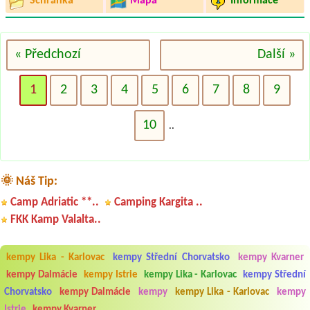
Schránka
Mapa
Informace
« Předchozí
Další »
1
2
3
4
5
6
7
8
9
10
..
🌞 Náš Tip:
Camp Adriatic **..
Camping Kargita ..
FKK Kamp Valalta..
kempy Lika - Karlovac
kempy Střední Chorvatsko
kempy Kvarner
kempy Dalmácie
kempy Istrie
kempy Lika - Karlovac
kempy Střední
Chorvatsko
kempy Dalmácie
kempy
kempy Lika - Karlovac
kempy
Istrie
kempy Kvarner