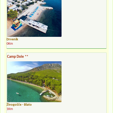
Drvenik
0Km
Camp Dole **
Živogošče - Blato
1Km