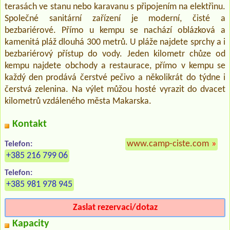
terasách ve stanu nebo karavanu s připojením na elektřinu.
Společné sanitární zařízení je moderní, čisté a
bezbariérové. Přímo u kempu se nachází oblázková a
kamenitá pláž dlouhá 300 metrů. U pláže najdete sprchy a i
bezbariérový přístup do vody. Jeden kilometr chůze od
kempu najdete obchody a restaurace, přímo v kempu se
každý den prodává čerstvé pečivo a několikrát do týdne i
čerstvá zelenina. Na výlet můžou hosté vyrazit do dvacet
kilometrů vzdáleného města Makarska.
Kontakt
www.camp-ciste.com
»
Telefon:
+385 216 799 06
Telefon:
+385 981 978 945
Zaslat rezervaci/dotaz
Kapacity