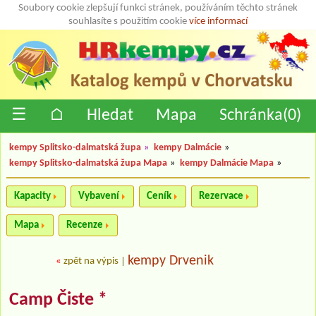
Soubory cookie zlepšují funkci stránek, používáním těchto stránek
souhlasíte s použitím cookie
více informací
☰
⌂
Hledat
Mapa
Schránka(
0
)
kempy Splitsko-dalmatská župa
»
kempy Dalmácie
»
kempy Splitsko-dalmatská župa Mapa
»
kempy Dalmácie Mapa
»
Kapacity
Vybavení
Ceník
Rezervace
Mapa
Recenze
kempy Drvenik
«
zpět na výpis
|
Camp Čiste *