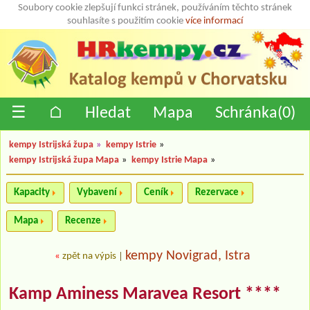
Soubory cookie zlepšují funkci stránek, používáním těchto stránek
souhlasíte s použitím cookie
více informací
☰
⌂
Hledat
Mapa
Schránka(
0
)
kempy Istrijská župa
»
kempy Istrie
»
kempy Istrijská župa Mapa
»
kempy Istrie Mapa
»
Kapacity
Vybavení
Ceník
Rezervace
Mapa
Recenze
kempy Novigrad, Istra
«
zpět na výpis
|
Kamp Aminess Maravea Resort ****