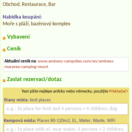
Obchod, Restaurace, Bar
Nabídka koupání:
Moře s pláží, bazénový komplex
Vybavení
Ceník
Aktuální ceník na
:
www.aminess-campsites.com/en/aminess-
maravea-camping-resort
Zaslat rezervaci/dotaz
Text pište nejlépe anlicky nebo německy, použijte
Překladač>
Stany místa:
tent places
Kempová místa:
Places 80-120m2, EL, Water, Waste, WiFi