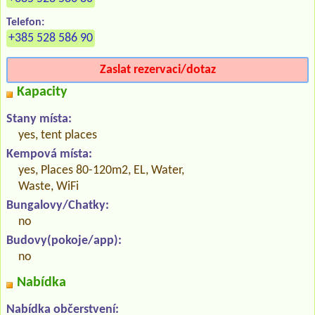
Telefon:
+385 528 586 90
Zaslat rezervaci/dotaz
Kapacity
Stany místa:
yes, tent places
Kempová místa:
yes, Places 80-120m2, EL, Water,
Waste, WiFi
Bungalovy/Chatky:
no
Budovy(pokoje/app):
no
Nabídka
Nabídka občerstvení: