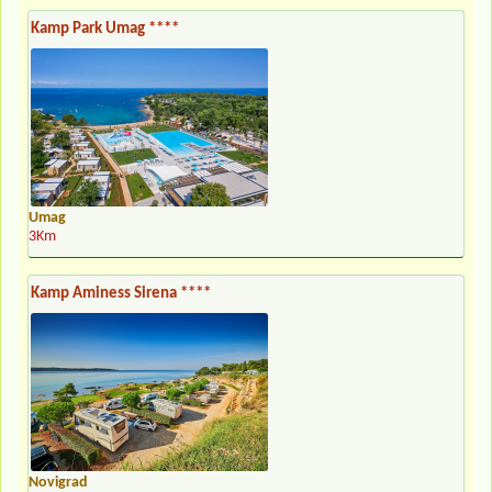
Kamp Park Umag ****
Umag
3Km
Kamp Aminess Sirena ****
Novigrad