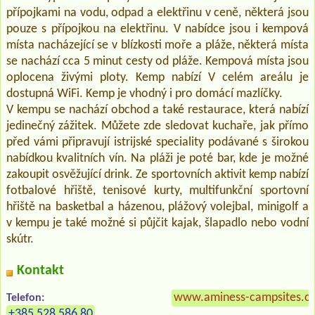
přípojkami na vodu, odpad a elektřinu v ceně, některá jsou
pouze s přípojkou na elektřinu. V nabídce jsou i kempová
místa nacházející se v blízkosti moře a pláže, některá místa
se nachází cca 5 minut cesty od pláže. Kempová místa jsou
oplocena živými ploty. Kemp nabízí V celém areálu je
dostupná WiFi. Kemp je vhodný i pro domácí mazlíčky.
V kempu se nachází obchod a také restaurace, která nabízí
jedinečný zážitek. Můžete zde sledovat kuchaře, jak přímo
před vámi připravují istrijské speciality podávané s širokou
nabídkou kvalitních vín. Na pláži je poté bar, kde je možné
zakoupit osvěžující drink. Ze sportovních aktivit kemp nabízí
fotbalové hřiště, tenisové kurty, multifunkční sportovní
hřiště na basketbal a házenou, plážový volejbal, minigolf a
v kempu je také možné si půjčit kajak, šlapadlo nebo vodní
skútr.
Kontakt
www.aminess-campsites.c
Telefon:
+385 528 586 80