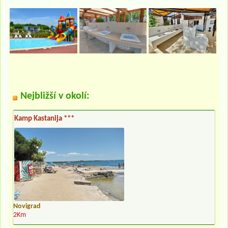
Nejbližší v okolí:
Kamp Kastanija ***
Novigrad
2Km