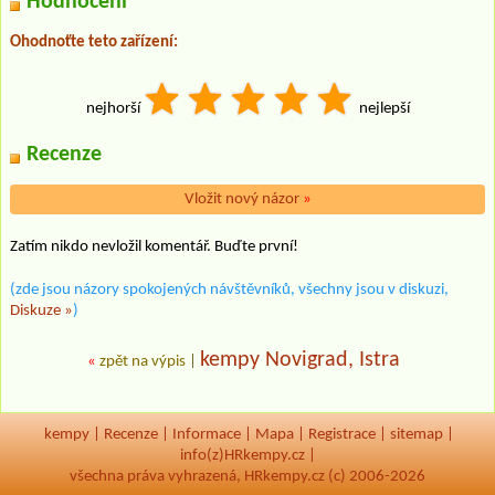
Hodnocení
Ohodnoťte teto zařízení:
nejhorší
nejlepší
Recenze
Vložit nový názor
»
Zatím nikdo nevložil komentář. Buďte první!
(zde jsou názory spokojených návštěvníků, všechny jsou v diskuzi,
Diskuze »
)
kempy Novigrad, Istra
«
zpět na výpis
|
kempy
|
Recenze
|
Informace
|
Mapa
|
Registrace
|
sitemap
|
info(z)HRkempy.cz |
všechna práva vyhrazená, HRkempy.cz (c) 2006-2026