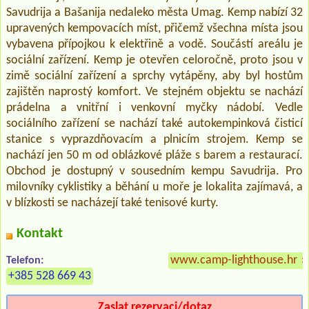
Savudrija a Bašanija nedaleko města Umag. Kemp nabízí 32
upravených kempovacích míst, přičemž všechna místa jsou
vybavena přípojkou k elektřině a vodě. Součástí areálu je
sociální zařízení. Kemp je otevřen celoročně, proto jsou v
zimě sociální zařízení a sprchy vytápěny, aby byl hostům
zajištěn naprostý komfort. Ve stejném objektu se nachází
prádelna a vnitřní i venkovní myčky nádobí. Vedle
sociálního zařízení se nachází také autokempinková čisticí
stanice s vyprazdňovacím a plnicím strojem. Kemp se
nachází jen 50 m od oblázkové pláže s barem a restaurací.
Obchod je dostupný v sousedním kempu Savudrija. Pro
milovníky cyklistiky a běhání u moře je lokalita zajímavá, a
v blízkosti se nacházejí také tenisové kurty.
Kontakt
www.camp-lighthouse.hr
»
Telefon:
+385 528 669 43
Zaslat rezervaci/dotaz