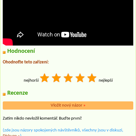
Hodnocení
Ohodnoťte teto zařízení:
nejhorší
nejlepší
Recenze
Vložit nový názor
»
Zatím nikdo nevložil komentář. Buďte první!
(zde jsou názory spokojených návštěvníků, všechny jsou v diskuzi,