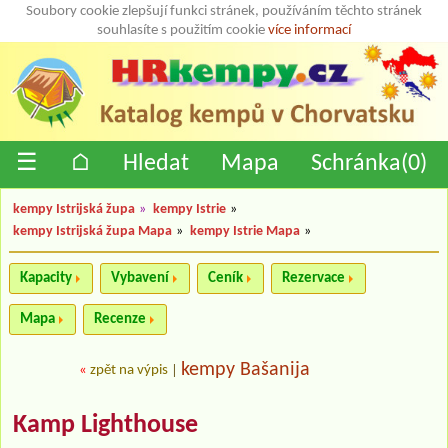
Soubory cookie zlepšují funkci stránek, používáním těchto stránek
souhlasíte s použitím cookie
více informací
☰
⌂
Hledat
Mapa
Schránka(
0
)
kempy Istrijská župa
»
kempy Istrie
»
kempy Istrijská župa Mapa
»
kempy Istrie Mapa
»
Kapacity
Vybavení
Ceník
Rezervace
Mapa
Recenze
kempy Bašanija
«
zpět na výpis
|
Kamp Lighthouse