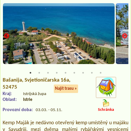
Bašanija
, Svjetioničarska 16a,
52475
Najít trasu »
Kraj:
Istrijská župa
Oblast:
Istrie
Provozní doba:
Schránka
03.03. - 05.11.
Kemp Maják je nedávno otevřený kemp umístěný u majáku
v Savudriji, mezi dvěma malými rybářskými vesnicemi