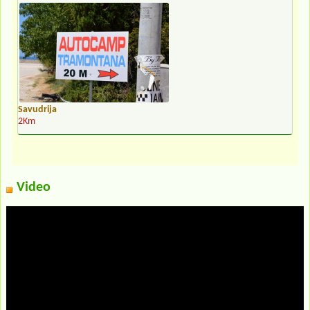
Savudrija
2Km
Video