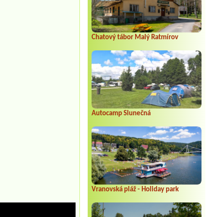
Chatový tábor Malý Ratmírov
Autocamp Slunečná
Vranovská pláž - Holiday park