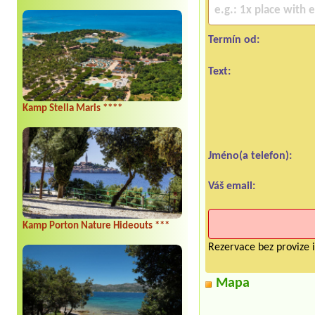
Termín od:
Text:
Kamp Stella Maris ****
Jméno(a telefon):
Váš email:
Kamp Porton Nature Hideouts ***
Rezervace bez provize i
Mapa