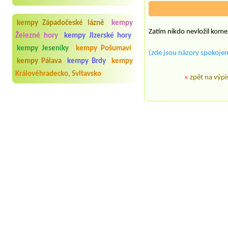
kempy Západočeské lázně
kempy
Zatím nikdo nevložil kome
Železné hory
kempy Jizerské hory
kempy Jeseníky
kempy Pošumaví
(zde jsou názory spokojen
kempy Pálava
kempy Brdy
kempy
Královéhradecko, Svitavsko
«
zpět na výpi