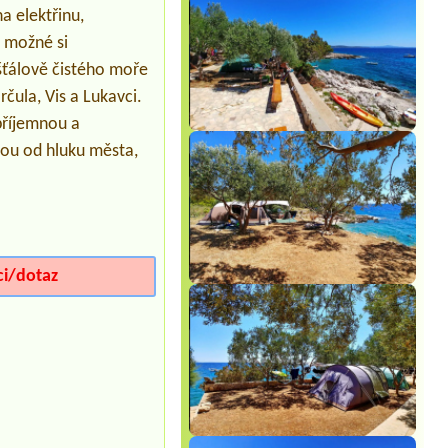
a elektřinu,
**
e možné si
išťálově čistého moře
čula, Vis a Lukavci.
 příjemnou a
nou od hluku města,
ci/dotaz