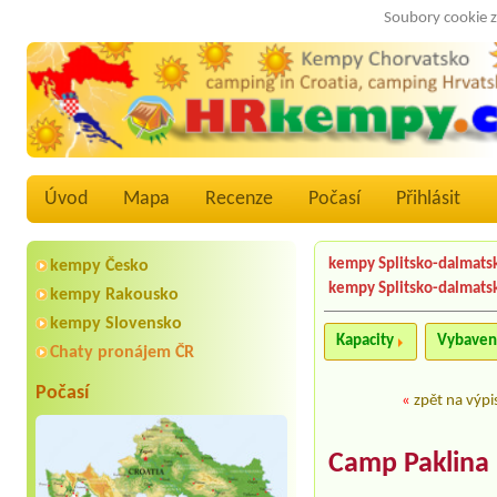
Soubory cookie z
Úvod
Mapa
Recenze
Počasí
Přihlásit
kempy Splitsko-dalmats
kempy Česko
kempy Splitsko-dalmats
kempy Rakousko
kempy Slovensko
Kapacity
Vybaven
Chaty pronájem ČR
Počasí
«
zpět na výpi
Camp Paklina