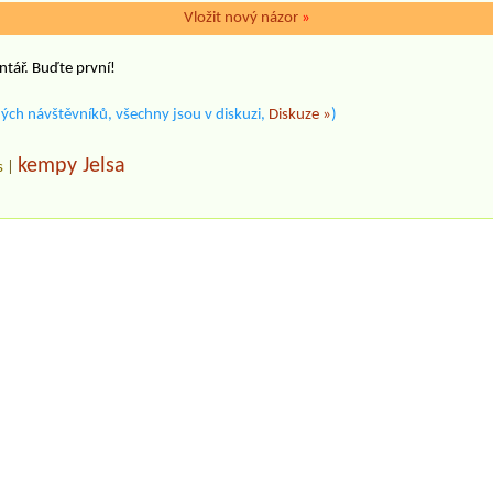
Vložit nový názor
»
ntář. Buďte první!
ých návštěvníků, všechny jsou v diskuzi,
Diskuze »
)
kempy Jelsa
s
|