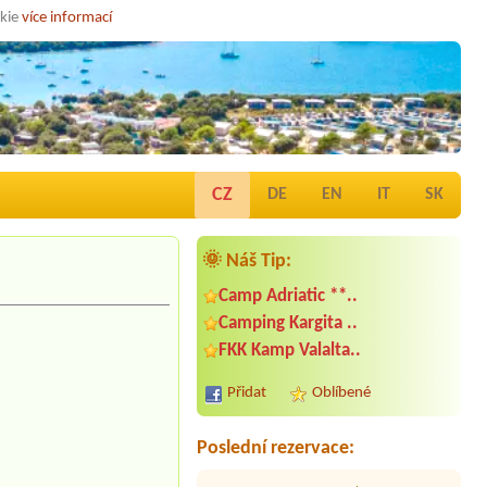
okie
více informací
CZ
DE
EN
IT
SK
🌞 Náš Tip:
Camp Adriatic **..
Camping Kargita ..
Termín od 2026-08-03 |
Camp Kačjak
FKK Kamp Valalta..
**
Přidat
Oblíbené
Termín od 2026-08-14 |
Camping
Čikat
Mobilný dom Premium N
Poslední rezervace:
Termín od 2026-08-08 |
Kamp
Tramontana *