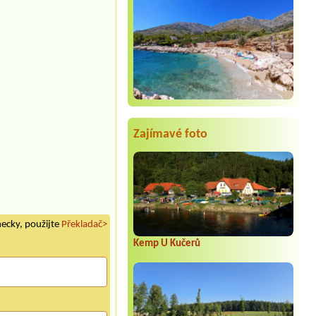
Zajímavé foto
mecky, použijte
Překladač>
Kemp U Kučerů