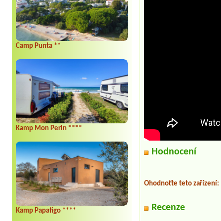
Camp Punta **
Kamp Mon Perin ****
Hodnocení
Ohodnoťte teto zařízení:
Recenze
Kamp Papafigo ****