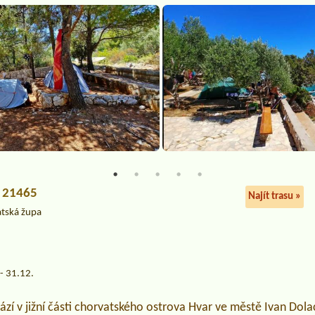
, 21465
Najít trasu »
atská župa
- 31.12.
zí v jižní části chorvatského ostrova Hvar ve městě Ivan Dolac