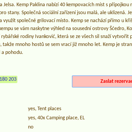
 Jelsa. Kemp Paklina nabízí 40 kempovacích míst s přípojkou n
o stany. Společná sociální zařízení jsou malá, ale uklizená. J
 využít společné grilovací místo. Kemp se nachází přímo u kř
 kempu se vám naskytne výhled na sousední ostrovy Šćedro, Kor
 rybářské rodiny Ivanković, která se ze všech sil snaží vytvořit
 takže mnoho hostů se sem vrací již mnoho let. Kemp je stra
d a pohodu.
180 203
Zaslat rezerva
yes, Tent places
yes, 40x Camping place, EL
no