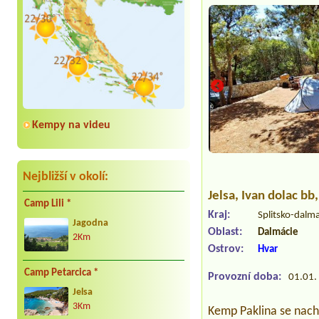
Kempy na videu
Nejbližší v okolí:
Jelsa
, Ivan dolac bb
Camp Lili *
Kraj:
Splitsko-dalm
Jagodna
Oblast:
Dalmácie
2Km
Ostrov:
Hvar
Camp Petarcica *
Provozní doba:
01.01. 
Jelsa
3Km
Kemp Paklina se nachá