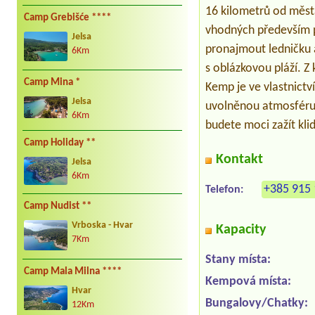
16 kilometrů od města
Camp Grebišće ****
vhodných především pr
Jelsa
pronajmout ledničku a
6Km
s oblázkovou pláží. Z
Camp Mina *
Kemp je ve vlastnictví
Jelsa
uvolněnou atmosféru,
6Km
budete moci zažít kli
Camp Holiday **
Kontakt
Jelsa
6Km
+385 915 
Telefon:
Camp Nudist **
Vrboska - Hvar
Kapacity
7Km
Stany místa:
Camp Mala Milna ****
Kempová místa:
Hvar
Bungalovy/Chatky:
12Km