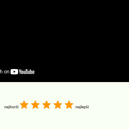
nejhorší
nejlepší