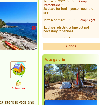
2x place for tent 4 person near the
see
Termín od 2026-08-08 |
Camp Seget
**
1x place, electricity fine but not
necessary, 2 persons
Termín od 2026-08-24 |
Camping
Odmoree ****
1xTent 2 personen
Video »
Termín od 2026-08-06 |
Camp Lili *
una piazzola con Energia elettrica
ombra due adulti
Foto galerie
Termín od 2026-07-25 |
Camp
Wodenča
1x place for tend, 2x people, 1x car
Termín od 2026-08-22 |
Camp
Krvavica *
1xauto+príves + elektrika+2osoba
Schránka
Termín od 2026-07-24 |
Camp
Krvavica *
a, které je vzdálené
Termín od 2026-08-03 |
Camp Kačjak