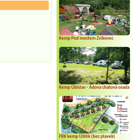
Kemp Pod mostem Zvíkovec
Kemp Úbislav - Ádova chatová osada
FKK kemp Úštěk (bez plavek)