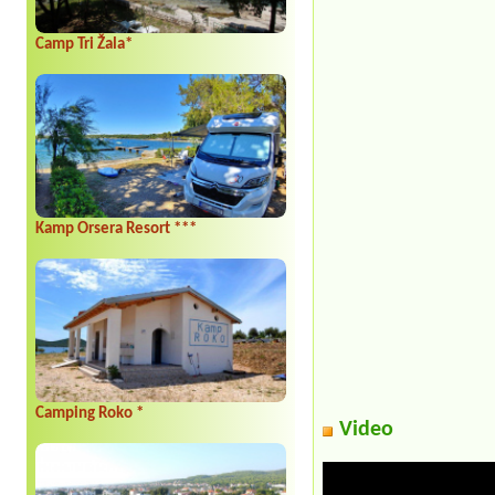
Camp Tri Žala*
Kamp Orsera Resort ***
Camping Roko *
Video