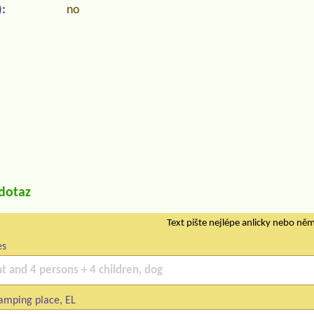
:
no
/dotaz
Text pište nejlépe anlicky nebo ně
es
amping place, EL