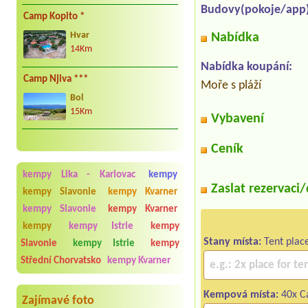
Budovy(pokoje/app)
Camp Kopito *
Hvar
Nabídka
14Km
Nabídka koupání:
Camp Njiva ***
Moře s pláží
Bol
15Km
Vybavení
Ceník
kempy Lika - Karlovac
kempy
Zaslat rezervaci
kempy Slavonie
kempy Kvarner
kempy Slavonie
kempy Kvarner
kempy
kempy Istrie
kempy
Stany místa:
Tent plac
Slavonie
kempy Istrie
kempy
Střední Chorvatsko
kempy Kvarner
Kempová místa:
40x C
Zajímavé foto