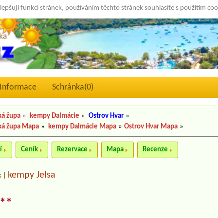
lepšují funkci stránek, používáním těchto stránek souhlasíte s použitím co
Informace
Schránka(
0
)
ká župa
»
kempy Dalmácie
»
Ostrov Hvar
»
ká župa Mapa
»
kempy Dalmácie Mapa
»
Ostrov Hvar Mapa
»
í
Ceník
Rezervace
Mapa
Recenze
kempy Jelsa
s
|
 **