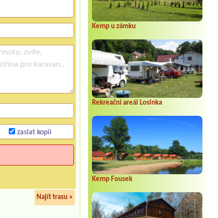
Kemp u zámku
Rekreační areál Losinka
zaslat kopii
Kemp Fousek
Najít trasu »