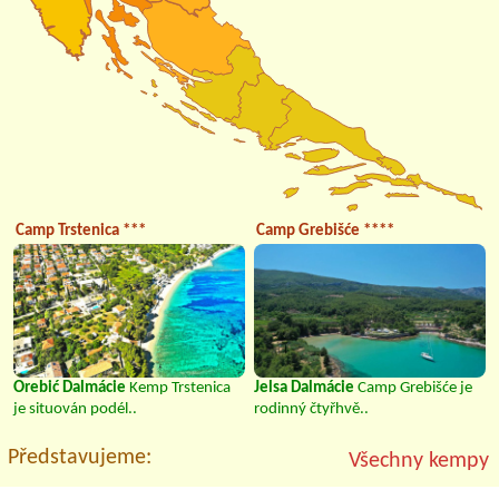
Camp Trstenica ***
Camp Grebišće ****
Orebić Dalmácie
Kemp Trstenica
Jelsa Dalmácie
Camp Grebišće je
je situován podél..
rodinný čtyřhvě..
Představujeme:
Všechny kempy