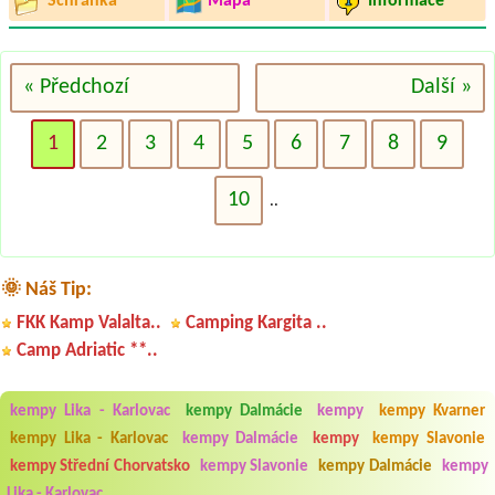
Schránka
Mapa
Informace
« Předchozí
Další »
1
2
3
4
5
6
7
8
9
10
..
🌞 Náš Tip:
FKK Kamp Valalta..
Camping Kargita ..
Camp Adriatic **..
kempy Lika - Karlovac
kempy Dalmácie
kempy
kempy Kvarner
kempy Lika - Karlovac
kempy Dalmácie
kempy
kempy Slavonie
kempy Střední Chorvatsko
kempy Slavonie
kempy Dalmácie
kempy
Lika - Karlovac