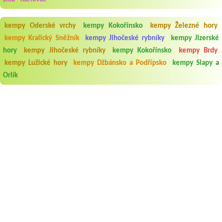
kempy Oderské vrchy
kempy Kokořínsko
kempy Železné hory
kempy Kralický Sněžník
kempy Jihočeské rybníky
kempy Jizerské
hory
kempy Jihočeské rybníky
kempy Kokořínsko
kempy Brdy
kempy Lužické hory
kempy Džbánsko a Podřípsko
kempy Slapy a
Orlík