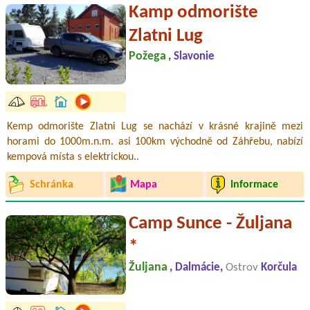
Kamp odmorište
Zlatni Lug
Požega
, Slavonie
Kemp odmorište Zlatni Lug se nachází v krásné krajině mezi
horami do 1000m.n.m. asi 100km východně od Záhřebu, nabízí
kempová místa s elektrickou..
Schránka
Mapa
Informace
Camp Sunce - Žuljana
*
Žuljana
, Dalmácie,
Ostrov
Korčula