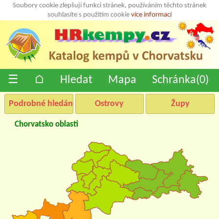
Soubory cookie zlepšují funkci stránek, používáním těchto stránek
souhlasíte s použitím cookie
více informací
☰
⌂
Hledat
Mapa
Schránka(
0
)
Podrobné hledání
Ostrovy
Župy
Chorvatsko oblasti